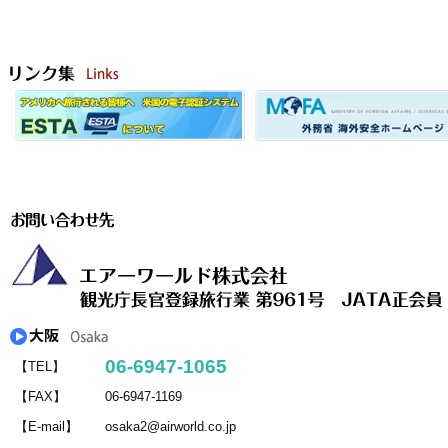
06-6947-1065
【TEL】
【FAX】
06-6947-1169
【E-mail】
osaka2@airworld.co.jp