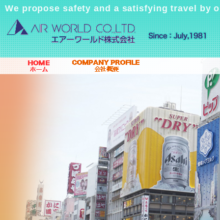
We propose safety and a satisfying travel by 
ホーム / HOME
会社概要 / COMPANY
PROFILE